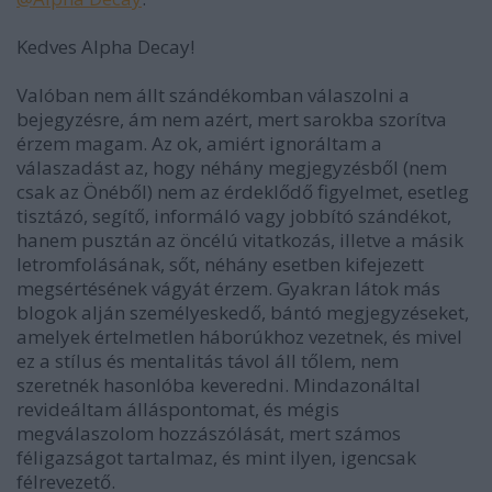
Kedves Alpha Decay!
Valóban nem állt szándékomban válaszolni a
bejegyzésre, ám nem azért, mert sarokba szorítva
érzem magam. Az ok, amiért ignoráltam a
válaszadást az, hogy néhány megjegyzésből (nem
csak az Önéből) nem az érdeklődő figyelmet, esetleg
tisztázó, segítő, informáló vagy jobbító szándékot,
hanem pusztán az öncélú vitatkozás, illetve a másik
letromfolásának, sőt, néhány esetben kifejezett
megsértésének vágyát érzem. Gyakran látok más
blogok alján személyeskedő, bántó megjegyzéseket,
amelyek értelmetlen háborúkhoz vezetnek, és mivel
ez a stílus és mentalitás távol áll tőlem, nem
szeretnék hasonlóba keveredni. Mindazonáltal
revideáltam álláspontomat, és mégis
megválaszolom hozzászólását, mert számos
féligazságot tartalmaz, és mint ilyen, igencsak
félrevezető.