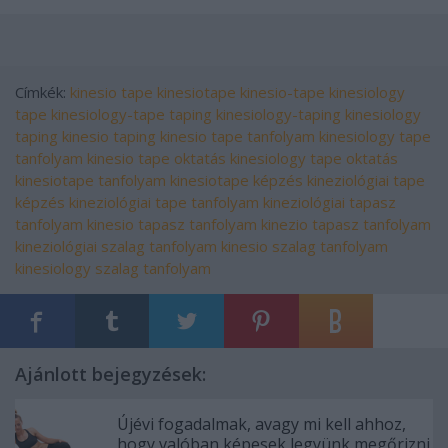
Címkék:
kinesio tape
kinesiotape
kinesio-tape
kinesiology
tape
kinesiology-tape
taping
kinesiology-taping
kinesiology
taping
kinesio taping
kinesio tape tanfolyam
kinesiology tape
tanfolyam
kinesio tape oktatás
kinesiology tape oktatás
kinesiotape tanfolyam
kinesiotape képzés
kineziológiai tape
képzés
kineziológiai tape tanfolyam
kineziológiai tapasz
tanfolyam
kinesio tapasz tanfolyam
kinezio tapasz tanfolyam
kineziológiai szalag tanfolyam
kinesio szalag tanfolyam
kinesiology szalag tanfolyam
Ajánlott bejegyzések:
Újévi fogadalmak, avagy mi kell ahhoz,
hogy valóban képesek legyünk megőrizni