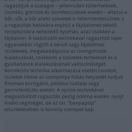
ragasztjuk a szalagot – jellemzően túlterhelések,
izomláz, görcsök és izomfeszülések esetén – ellazul a
bőr, sőt, a bőr alatti szövetek is tehermentesülnek, s
a ragasztás hatására enyhül a fájdalomérzékelő
receptorokra nehezedő nyomás, azaz csökken a
fájdalom. A stabilizáló technikával ragasztott tape
ugyanakkor rögzíti a sérült vagy fájdalmas
ízületeket, megakadályozza az izomgörcsök
kialakulását, csökkenti a szövetek terhelését és a
gyulladások kialakulásának valószínűségét.
Korrekciós technika alkalmazása esetén csontok,
ízületek illetve az izompólya hibás helyzetét tudjuk
finoman korrigálni, például lúdtalp vagy
gerincferdülés esetén. A nyirok technikával
megvalósított ragasztás pedig ödéma esetén nyújt
kiváló segítséget, de az ún. "banyapúp"
eltüntetésében is komoly szerepet kap.