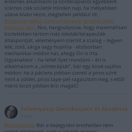
érdemes alkalmazni (a színterápiáról egyébként
számos cikk születik minden nap, ha mélyebben
utána kíván nézni, megteheti például itt:
gyogyszernelkul.com/szinterapia-gyogyit-apol-
energiat-ad/)
. Nos, hangsúlyozva, hogy maximálisan
tiszteletben tartom más iskolák/terapeuták
álláspontját, véleményem szerint a szalag – legyen
kék, zöld, sárga vagy hupilila - elsősorban
mechanikai módon hat, ahogy Ön is írta.
Ugyanakkor – ha lehet ilyet mondani – én is
alkalmazom a „színterápiát”, bár egy kissé sajátos
módon: ha a páciens jobban szereti a piros színt
mint a zöldet, piros tape-pel ragasztom meg, s ettől
máris kicsit jobban érzi magát
Feövenyessy Gerincközpont és Akadémia
9 éve
@violetvoros
: Bár a bejegyzést érezhetően nem
valódi kérdésnek, sokkal inkább gúnyos