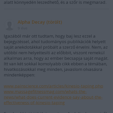
alatt könnyedén leszedhető, és a szőr is megmarad.
Alpha Decay (törölt)
9 éve
Igazából már ott tudtam, hogy baj lesz ezzel a
bejegyzéssel, ahol tudományos publikációk helyett
saját anekdotákkal próbált a szerző érvelni. Nem, az
utóbbi nem helyettesíti az előbbit, viszont remekül
alkalmas arra, hogy az ember becsapja saját magát.
Itt van két sokkal komolyabb cikk ebben a témában,
hivatkozásokkal meg minden, javaslom olvasásra
mindenképpen:
www.painscience.com/articles/kinesio-taping.php
www.massagefitnessmag.com/whats-the-
news/what-does-current-evidence-say-about-the-
effectiveness-of-kinesio-taping