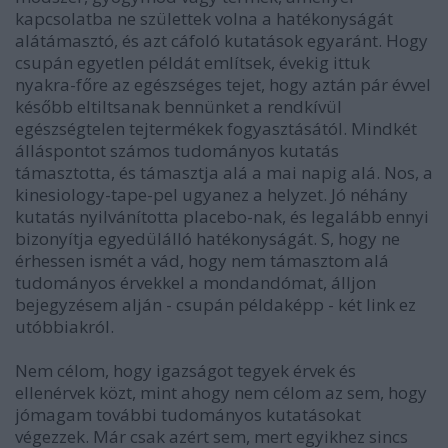
kapcsolatba ne születtek volna a hatékonyságát
alátámasztó, és azt cáfoló kutatások egyaránt. Hogy
csupán egyetlen példát említsek, évekig ittuk
nyakra-főre az egészséges tejet, hogy aztán pár évvel
később eltiltsanak bennünket a rendkívül
egészségtelen tejtermékek fogyasztásától. Mindkét
álláspontot számos tudományos kutatás
támasztotta, és támasztja alá a mai napig alá. Nos, a
kinesiology-tape-pel ugyanez a helyzet. Jó néhány
kutatás nyilvánította placebo-nak, és legalább ennyi
bizonyítja egyedülálló hatékonyságát. S, hogy ne
érhessen ismét a vád, hogy nem támasztom alá
tudományos érvekkel a mondandómat, álljon
bejegyzésem alján - csupán példaképp - két link ez
utóbbiakról.
Nem célom, hogy igazságot tegyek érvek és
ellenérvek közt, mint ahogy nem célom az sem, hogy
jómagam további tudományos kutatásokat
végezzek. Már csak azért sem, mert egyikhez sincs