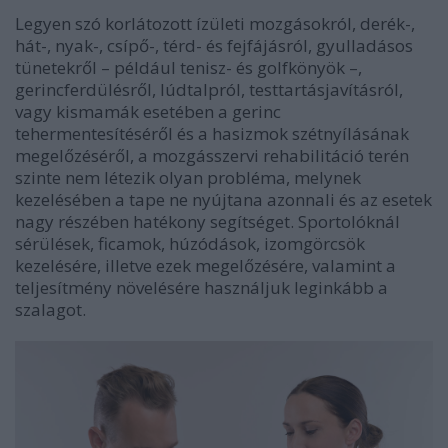
Legyen szó korlátozott ízületi mozgásokról, derék-,
hát-, nyak-, csípő-, térd- és fejfájásról, gyulladásos
tünetekről – például tenisz- és golfkönyök –,
gerincferdülésről, lúdtalpról, testtartásjavításról,
vagy kismamák esetében a gerinc
tehermentesítéséről és a hasizmok szétnyílásának
megelőzéséről, a mozgásszervi rehabilitáció terén
szinte nem létezik olyan probléma, melynek
kezelésében a tape ne nyújtana azonnali és az esetek
nagy részében hatékony segítséget. Sportolóknál
sérülések, ficamok, húzódások, izomgörcsök
kezelésére, illetve ezek megelőzésére, valamint a
teljesítmény növelésére használjuk leginkább a
szalagot.