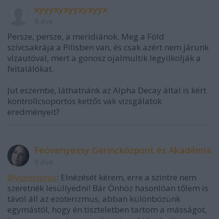
xyyyxyxyyxyxyyx
9 éve
Persze, persze, a meridiánok. Meg a Föld
szívcsakrája a Pilisben van, és csak azért nem járunk
vízautóval, mert a gonosz ojalmultik legyilkolják a
feltalálókat.
Jut eszembe, láthatnánk az Alpha Decay által is kért
kontrollcsoportos kettős vak vizsgálatok
eredményeit?
Feövenyessy Gerincközpont és Akadémia
9 éve
@violetvoros
: Elnézését kérem, erre a szintre nem
szeretnék lesüllyedni! Bár Önhöz hasonlóan tőlem is
távol áll az ezoterizmus, abban különbözünk
egymástól, hogy én tiszteletben tartom a másságot,