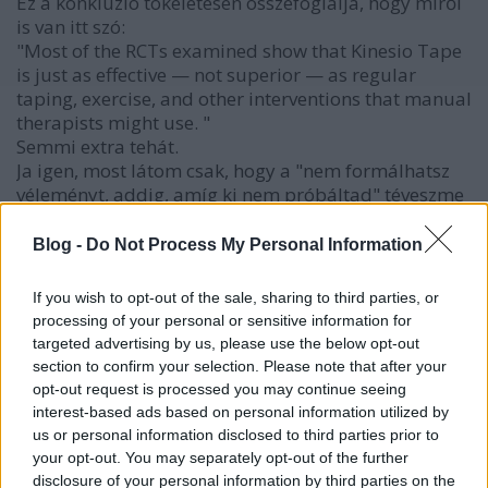
Ez a konklúzió tökéletesen összefoglalja, hogy miről
is van itt szó:
"Most of the RCTs examined show that Kinesio Tape
is just as effective — not superior — as regular
taping, exercise, and other interventions that manual
therapists might use. "
Semmi extra tehát.
Ja igen, most látom csak, hogy a "nem formálhatsz
véleményt, addig, amíg ki nem próbáltad" téveszme
is megjelenik. Pont ezért vannak kitalálva a
kontrollcsoportos kettős vak vizsgálatok, a saját
Blog -
Do Not Process My Personal Information
tapasztalat ugyanis félrevezet, a tudomány (ha jól
van művelve!) viszont nem.
If you wish to opt-out of the sale, sharing to third parties, or
processing of your personal or sensitive information for
targeted advertising by us, please use the below opt-out
section to confirm your selection. Please note that after your
Alpha Decay (törölt)
opt-out request is processed you may continue seeing
9 éve
interest-based ads based on personal information utilized by
@Alpha Decay
: És még két cikk, ami jól összefoglalja
us or personal information disclosed to third parties prior to
a dolgot, tudományos igényességgel:
your opt-out. You may separately opt-out of the further
disclosure of your personal information by third parties on the
archive.randi.org/site/index.php/swift-blog/1791-