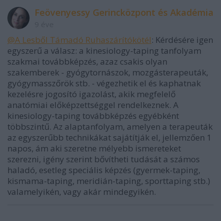
Feövenyessy Gerincközpont és Akadémia
9 éve
@A Lesből Támadó Ruhaszárítókötél
: Kérdésére igen
egyszerű a válasz: a kinesiology-taping tanfolyam
szakmai továbbképzés, azaz csakis olyan
szakemberek - gyógytornászok, mozgásterapeuták,
gyógymasszőrök stb. - végezhetik el és kaphatnak
kezelésre jogosító igazolást, akik megfelelő
anatómiai előképzettséggel rendelkeznek. A
kinesiology-taping továbbképzés egyébként
többszintű. Az alaptanfolyam, amelyen a terapeuták
az egyszerűbb technikákat sajátítják el, jellemzően 1
napos, ám aki szeretne mélyebb ismereteket
szerezni, igény szerint bővítheti tudását a számos
haladó, esetleg speciális képzés (gyermek-taping,
kismama-taping, meridián-taping, sporttaping stb.)
valamelyikén, vagy akár mindegyikén.