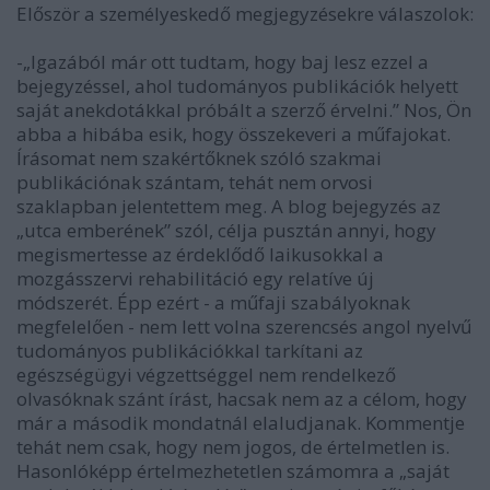
Először a személyeskedő megjegyzésekre válaszolok:
-„Igazából már ott tudtam, hogy baj lesz ezzel a
bejegyzéssel, ahol tudományos publikációk helyett
saját anekdotákkal próbált a szerző érvelni.” Nos, Ön
abba a hibába esik, hogy összekeveri a műfajokat.
Írásomat nem szakértőknek szóló szakmai
publikációnak szántam, tehát nem orvosi
szaklapban jelentettem meg. A blog bejegyzés az
„utca emberének” szól, célja pusztán annyi, hogy
megismertesse az érdeklődő laikusokkal a
mozgásszervi rehabilitáció egy relatíve új
módszerét. Épp ezért - a műfaji szabályoknak
megfelelően - nem lett volna szerencsés angol nyelvű
tudományos publikációkkal tarkítani az
egészségügyi végzettséggel nem rendelkező
olvasóknak szánt írást, hacsak nem az a célom, hogy
már a második mondatnál elaludjanak. Kommentje
tehát nem csak, hogy nem jogos, de értelmetlen is.
Hasonlóképp értelmezhetetlen számomra a „saját