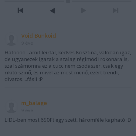
Void Bunkoid
9 éve
Hátöööö...amit leírtál, kedves Krisztina, valóban igaz,
de ugyanezek igazak a szalag régimódi rokonára is,
szal számomra ez a cucc nem csodaszer, csak egy
rikító színű, és mivel az most menő, ezért trendi,
divatos....fásli :P
m_balage
9 éve
LIDL-ben most 650Ft egy szett, háromféle kapható :D