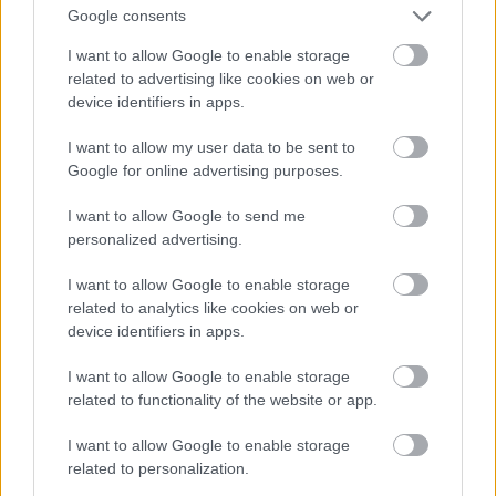
a szakember:
Google consents
I want to allow Google to enable storage
"alternatív mozgásterapeuta, funkcionális
related to advertising like cookies on web or
gerinctréner, kinesiology-taping oktató"
device identifiers in apps.
B+
I want to allow my user data to be sent to
Google for online advertising purposes.
Még valami számmisztikát bele kellene keverni, mert
ez így nem teljes.
I want to allow Google to send me
personalized advertising.
I want to allow Google to enable storage
Burgermeister
related to analytics like cookies on web or
9 éve
device identifiers in apps.
Nekem állandó merevséget okozott!
I want to allow Google to enable storage
related to functionality of the website or app.
mtomi
I want to allow Google to enable storage
related to personalization.
9 éve