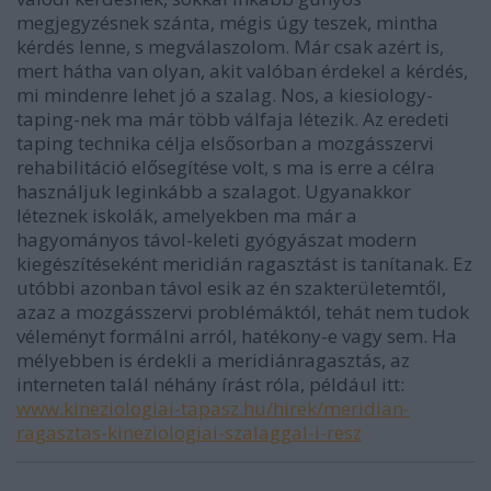
megjegyzésnek szánta, mégis úgy teszek, mintha
kérdés lenne, s megválaszolom. Már csak azért is,
mert hátha van olyan, akit valóban érdekel a kérdés,
mi mindenre lehet jó a szalag. Nos, a kiesiology-
taping-nek ma már több válfaja létezik. Az eredeti
taping technika célja elsősorban a mozgásszervi
rehabilitáció elősegítése volt, s ma is erre a célra
használjuk leginkább a szalagot. Ugyanakkor
léteznek iskolák, amelyekben ma már a
hagyományos távol-keleti gyógyászat modern
kiegészítéseként meridián ragasztást is tanítanak. Ez
utóbbi azonban távol esik az én szakterületemtől,
azaz a mozgásszervi problémáktól, tehát nem tudok
véleményt formálni arról, hatékony-e vagy sem. Ha
mélyebben is érdekli a meridiánragasztás, az
interneten talál néhány írást róla, például itt:
www.kineziologiai-tapasz.hu/hirek/meridian-
ragasztas-kineziologiai-szalaggal-i-resz