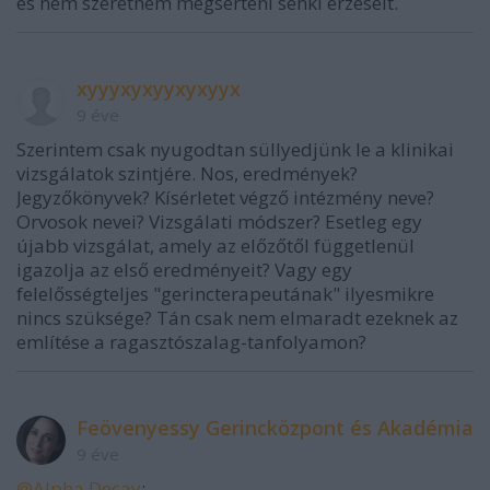
és nem szeretném megsérteni senki érzéseit.
xyyyxyxyyxyxyyx
9 éve
Szerintem csak nyugodtan süllyedjünk le a klinikai
vizsgálatok szintjére. Nos, eredmények?
Jegyzőkönyvek? Kísérletet végző intézmény neve?
Orvosok nevei? Vizsgálati módszer? Esetleg egy
újabb vizsgálat, amely az előzőtől függetlenül
igazolja az első eredményeit? Vagy egy
felelősségteljes "gerincterapeutának" ilyesmikre
nincs szüksége? Tán csak nem elmaradt ezeknek az
említése a ragasztószalag-tanfolyamon?
Feövenyessy Gerincközpont és Akadémia
9 éve
@Alpha Decay
: