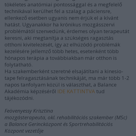
tökéletes anatómiai pontossággal és a megfelelő
technikával kerülhet fel a szalag a páciensre,
ellenkező esetben ugyanis nem érjük el a kívánt
hatást. Ugyanakkor ha krónikus mozgásszervi
problémától szenvedünk, érdemes olyan terapeutát
keresni, aki megtanítja a szükséges ragasztás
otthoni kivitelezését, így az elhúzódó problémák
kezelésére jellemző több hetes, esetenként több
hónapos terápia a továbbiakban már otthon is
folytatható.
Ha szakemberként szeretné elsajátítani a kinesio-
tape felragasztásának technikáját, ma már több 1-2
napos tanfolyam közül is választhat, a Balance
Akadémia képzéséről
IDE KATTINTVA
tud
tájékozódni.
Feövenyessy Krisztina
mozgásterapeuta, okl. rehabilitációs szakember (MSc)
a Balance Gerincközpont és Sportrehabilitációs
Központ vezetője