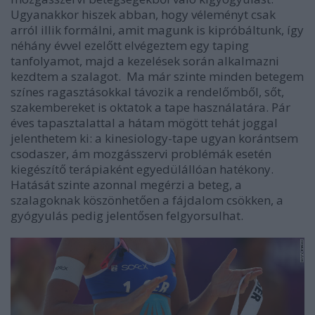
Ugyanakkor hiszek abban, hogy véleményt csak
arról illik formálni, amit magunk is kipróbáltunk, így
néhány évvel ezelőtt elvégeztem egy taping
tanfolyamot, majd a kezelések során alkalmazni
kezdtem a szalagot. Ma már szinte minden betegem
színes ragasztásokkal távozik a rendelőmből, sőt,
szakembereket is oktatok a tape használatára. Pár
éves tapasztalattal a hátam mögött tehát joggal
jelenthetem ki: a kinesiology-tape ugyan korántsem
csodaszer, ám mozgásszervi problémák esetén
kiegészítő terápiaként egyedülállóan hatékony.
Hatását szinte azonnal megérzi a beteg, a
szalagoknak köszönhetően a fájdalom csökken, a
gyógyulás pedig jelentősen felgyorsulhat.