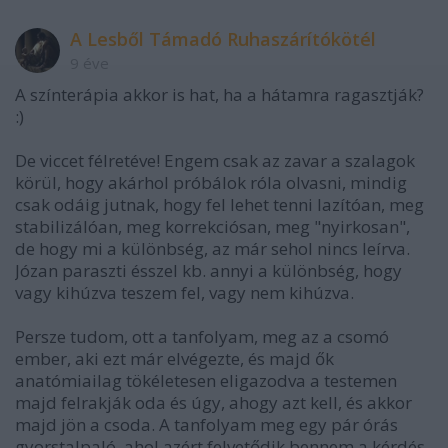
A Lesből Támadó Ruhaszárítókötél
9 éve
A színterápia akkor is hat, ha a hátamra ragasztják?
:)
De viccet félretéve! Engem csak az zavar a szalagok
körül, hogy akárhol próbálok róla olvasni, mindig
csak odáig jutnak, hogy fel lehet tenni lazítóan, meg
stabilizálóan, meg korrekciósan, meg "nyirkosan",
de hogy mi a különbség, az már sehol nincs leírva.
Józan paraszti ésszel kb. annyi a különbség, hogy
vagy kihúzva teszem fel, vagy nem kihúzva.
Persze tudom, ott a tanfolyam, meg az a csomó
ember, aki ezt már elvégezte, és majd ők
anatómiailag tökéletesen eligazodva a testemen
majd felrakják oda és úgy, ahogy azt kell, és akkor
majd jön a csoda. A tanfolyam meg egy pár órás
gyorstalpaló, ahol azért felvetődik bennem a kérdés,