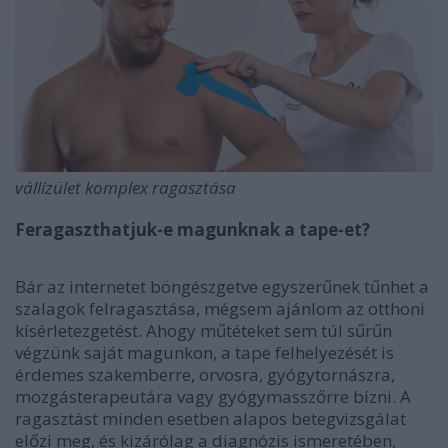
vállízület komplex ragasztása
Feragaszthatjuk-e magunknak a tape-et?
Bár az internetet böngészgetve egyszerűnek tűnhet a
szalagok felragasztása, mégsem ajánlom az otthoni
kísérletezgetést. Ahogy műtéteket sem túl sűrűn
végzünk saját magunkon, a tape felhelyezését is
érdemes szakemberre, orvosra, gyógytornászra,
mozgásterapeutára vagy gyógymasszőrre bízni. A
ragasztást minden esetben alapos betegvizsgálat
előzi meg, és kizárólag a diagnózis ismeretében,