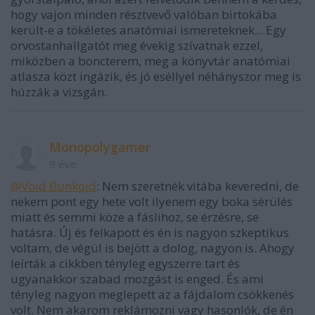
hogy vajon minden résztvevő valóban birtokába
került-e a tökéletes anatómiai ismereteknek... Egy
orvostanhallgatót meg évekig szívatnak ezzel,
miközben a boncterem, meg a könyvtár anatómiai
atlasza közt ingázik, és jó eséllyel néhányszor meg is
húzzák a vizsgán.
Monopolygamer
9 éve
@Void Bunkoid
: Nem szeretnék vitába keveredni, de
nekem pont egy hete volt ilyenem egy boka sérülés
miatt és semmi köze a fáslihoz, se érzésre, se
hatásra. Új és felkapott és én is nagyon szkeptikus
voltam, de végül is bejött a dolog, nagyon is. Ahogy
leírták a cikkben tényleg egyszerre tart és
ugyanakkor szabad mozgást is enged. És ami
tényleg nagyon meglepett az a fájdalom csökkenés
volt. Nem akarom reklámozni vagy hasonlók, de én