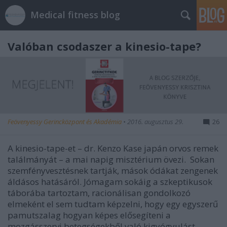
Medical fitness blog
Valóban csodaszer a kinesio-tape?
Feövenyessy Gerincközpont és Akadémia
•
2016. augusztus 29.
26
A kinesio-tape-et – dr. Kenzo Kase japán orvos remek
találmányát – a mai napig misztérium övezi. Sokan
szemfényvesztésnek tartják, mások ódákat zengenek
áldásos hatásáról. Jómagam sokáig a szkeptikusok
táborába tartoztam, racionálisan gondolkozó
elmeként el sem tudtam képzelni, hogy egy egyszerű
pamutszalag hogyan képes elősegíteni a
mozgásszervi betegségekből való kigyógyulást.