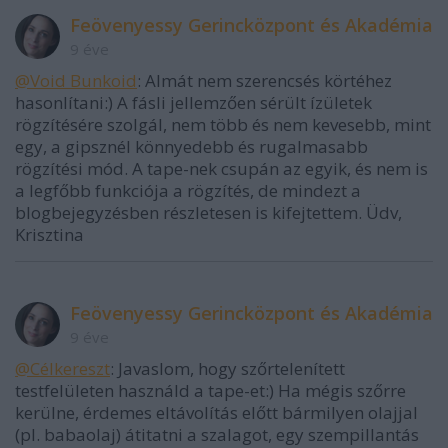
Feövenyessy Gerincközpont és Akadémia
9 éve
@Void Bunkoid
: Almát nem szerencsés körtéhez
hasonlítani:) A fásli jellemzően sérült ízületek
rögzítésére szolgál, nem több és nem kevesebb, mint
egy, a gipsznél könnyedebb és rugalmasabb
rögzítési mód. A tape-nek csupán az egyik, és nem is
a legfőbb funkciója a rögzítés, de mindezt a
blogbejegyzésben részletesen is kifejtettem. Üdv,
Krisztina
Feövenyessy Gerincközpont és Akadémia
9 éve
@Célkereszt
: Javaslom, hogy szőrtelenített
testfelületen használd a tape-et:) Ha mégis szőrre
kerülne, érdemes eltávolítás előtt bármilyen olajjal
(pl. babaolaj) átitatni a szalagot, egy szempillantás