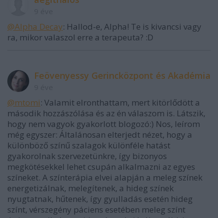
9 éve
@Alpha Decay
: Hallod-e, Alpha! Te is kivancsi vagy
ra, mikor valaszol erre a terapeuta? :D
Feövenyessy Gerincközpont és Akadémia
9 éve
@mtomi
: Valamit elronthattam, mert kitörlődött a
második hozzászólása és az én válaszom is. Látszik,
hogy nem vagyok gyakorlott blogozó:) Nos, leírom
még egyszer: Általánosan elterjedt nézet, hogy a
különböző színű szalagok különféle hatást
gyakorolnak szervezetünkre, így bizonyos
megkötésekkel lehet csupán alkalmazni az egyes
színeket. A színterápia elvei alapján a meleg színek
energetizálnak, melegítenek, a hideg színek
nyugtatnak, hűtenek, így gyulladás esetén hideg
színt, vérszegény páciens esetében meleg színt