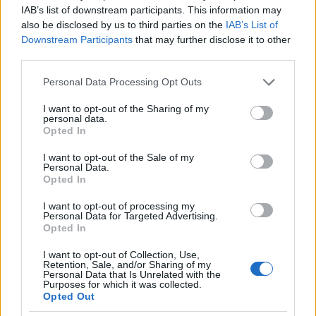
IAB’s list of downstream participants. This information may
kinesio-taping-the-latest-sports-fad.html
also be disclosed by us to third parties on the
IAB’s List of
skeptoid.com/blog/2012/08/13/kinesio-tape-the-
Downstream Participants
that may further disclose it to other
evidence/
third parties.
Please note that this website/app uses one or more Google
Personal Data Processing Opt Outs
services and may gather and store information including but
halaloszto
not limited to your visit or usage behaviour. You may click to
I want to opt-out of the Sharing of my
9 éve
personal data.
grant or deny consent to Google and its third-party tags to
Opted In
"Ma már szinte minden betegem színes
use your data for below specified purposes in below Google
ragasztásokkal távozik a rendelőmből, "
consent section.
I want to opt-out of the Sale of my
Personal Data.
Opted In
Tényleg mindenre jó?
I want to opt-out of processing my
Personal Data for Targeted Advertising.
Opted In
nagyondurva
I want to opt-out of Collection, Use,
9 éve
Retention, Sale, and/or Sharing of my
Personal Data that Is Unrelated with the
"Most egy szakember segítségével minden fontos
Purposes for which it was collected.
infót megtudhatsz"
Opted Out