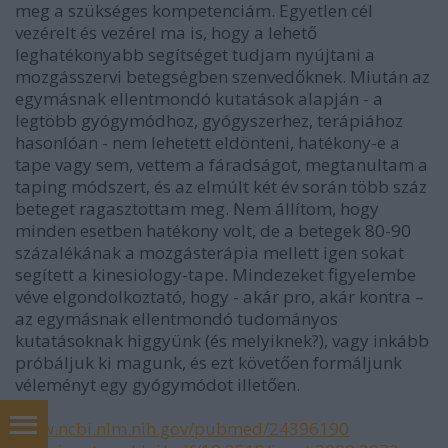
meg a szükséges kompetenciám. Egyetlen cél
vezérelt és vezérel ma is, hogy a lehető
leghatékonyabb segítséget tudjam nyújtani a
mozgásszervi betegségben szenvedőknek. Miután az
egymásnak ellentmondó kutatások alapján - a
legtöbb gyógymódhoz, gyógyszerhez, terápiához
hasonlóan - nem lehetett eldönteni, hatékony-e a
tape vagy sem, vettem a fáradságot, megtanultam a
taping módszert, és az elmúlt két év során több száz
beteget ragasztottam meg. Nem állítom, hogy
minden esetben hatékony volt, de a betegek 80-90
százalékának a mozgásterápia mellett igen sokat
segített a kinesiology-tape. Mindezeket figyelembe
véve elgondolkoztató, hogy - akár pro, akár kontra –
az egymásnak ellentmondó tudományos
kutatásoknak higgyünk (és melyiknek?), vagy inkább
próbáljuk ki magunk, és ezt követően formáljunk
véleményt egy gyógymódot illetően.
www.ncbi.nlm.nih.gov/pubmed/24396190