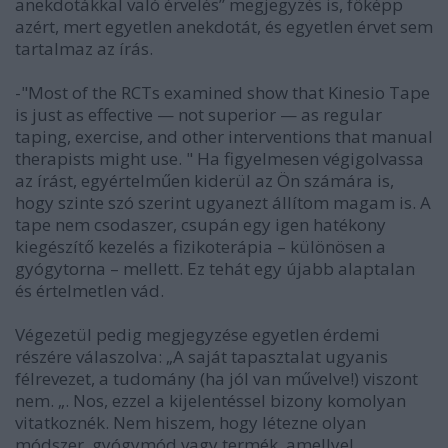
anekdotákkal való érvelés” megjegyzés is, főképp
azért, mert egyetlen anekdotát, és egyetlen érvet sem
tartalmaz az írás.
-"Most of the RCTs examined show that Kinesio Tape
is just as effective — not superior — as regular
taping, exercise, and other interventions that manual
therapists might use. " Ha figyelmesen végigolvassa
az írást, egyértelműen kiderül az Ön számára is,
hogy szinte szó szerint ugyanezt állítom magam is. A
tape nem csodaszer, csupán egy igen hatékony
kiegészítő kezelés a fizikoterápia – különösen a
gyógytorna – mellett. Ez tehát egy újabb alaptalan
és értelmetlen vád.
Végezetül pedig megjegyzése egyetlen érdemi
részére válaszolva: „A saját tapasztalat ugyanis
félrevezet, a tudomány (ha jól van művelve!) viszont
nem. „. Nos, ezzel a kijelentéssel bizony komolyan
vitatkoznék. Nem hiszem, hogy létezne olyan
módszer, gyógymód vagy termék, amellyel