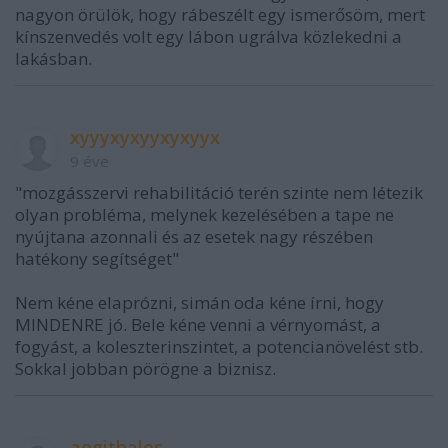
nagyon örülök, hogy rábeszélt egy ismerősöm, mert
kínszenvedés volt egy lábon ugrálva közlekedni a
lakásban.
xyyyxyxyyxyxyyx
9 éve
"mozgásszervi rehabilitáció terén szinte nem létezik
olyan probléma, melynek kezelésében a tape ne
nyújtana azonnali és az esetek nagy részében
hatékony segítséget"
Nem kéne elaprózni, simán oda kéne írni, hogy
MINDENRE jó. Bele kéne venni a vérnyomást, a
fogyást, a koleszterinszintet, a potencianövelést stb.
Sokkal jobban pörögne a biznisz.
aegithalos