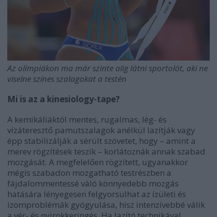
Az olimpiákon ma már szinte alig látni sportolót, aki ne
viselne színes szalagokat a testén
Mi is az a kinesiology-tape?
A kemikáliáktól mentes, rugalmas, lég- és
vízáteresztő pamutszalagok anélkül lazítják vagy
épp stabilizálják a sérült szövetet, hogy – amint a
merev rögzítések teszik – korlátoznák annak szabad
mozgását. A megfelelően rögzített, ugyanakkor
mégis szabadon mozgatható testrészben a
fájdalommentessé váló könnyedebb mozgás
hatására lényegesen felgyorsulhat az ízületi és
izomproblémák gyógyulása, hisz intenzívebbé válik
a vér- és nyirokkeringés. Ha lazító technikával