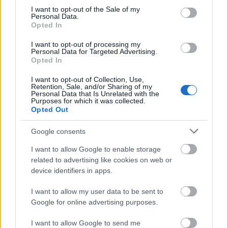
mondatos „
megmondom a tutit”
bejegyzésektől és a
consent section.
I want to opt-out of the Sale of my
Personal Data.
trendi, ezrek által megosztott felszínes és
Opted In
semmitmondó infografikáktól. Ha valódi sikerre
vágysz, megteszed azt, amit már általános, illetve
I want to opt-out of processing my
középiskolában meg kellett volna tenned
(és egy, a
Personal Data for Targeted Advertising.
Opted In
jelenleginél hatékonyabban működő oktatási
rendszerben valószínűleg meg is tettél volna),
azaz
I want to opt-out of Collection, Use,
veszed a fáradságot, és végre elkezdesz tanulni,
Retention, Sale, and/or Sharing of my
Personal Data that Is Unrelated with the
megismered a saját tested,
valamint
megérted
Purposes for which it was collected.
annak működését
. Ez a tanulási FOLYAMAT
Opted Out
ugyanis elengedhetetlen ahhoz, hogy ne légy oly
könnyedén megvezethető a különféle trendek által,
Google consents
azaz tudd, valójában mi(ke)t is kell tenned ahhoz,
I want to allow Google to enable storage
hogy hosszú távon egészséges maradj!
related to advertising like cookies on web or
device identifiers in apps.
Kezdetnek íme egy tavaly készített
videóm
,
I want to allow my user data to be sent to
amelyből megismerheted a térdízületet, a
Google for online advertising purposes.
térdproblémák kialakulásának okait, és azt, hogy
mi a teendőd térdízületi porckopás esetén. A sort
I want to allow Google to send me