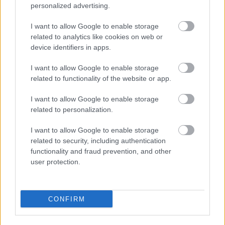
pedig rögvest követheti bármelyik írásom ebben a
personalized advertising.
blogban, gyakorlatilag nincs olyan degeneratív
mozgásszervi betegség, amelyről ne írtam volna
I want to allow Google to enable storage
már részletesen.
related to analytics like cookies on web or
device identifiers in apps.
I want to allow Google to enable storage
Ha tehát 2021-ben az egészséged megőrzése a
related to functionality of the website or app.
legfőbb célod, a legjobb, amit tehetsz, ha bepótolod,
amit - akár önhibádból, akár az iskolarendszer
I want to allow Google to enable storage
hibájából - elmulasztottál, és idén nem
(vagy
related to personalization.
legalábbis nem csak)
a divatos influenszerek trendi
ám semmitmondó bejegyzéseit követed, hanem
I want to allow Google to enable storage
megkeresed azokat a hazai és nemzetközi
related to security, including authentication
egészségügyi és sportszakembereket, akik valódi
functionality and fraud prevention, and other
elhivatottsággal oktatnak
(sőt, talán fogalmazhatok
user protection.
úgy is, hogy nevelnek)
! Szerencsére sokan vannak. Az ő
hosszabb, mélyebb, átfogóbb írásaik, videóik
segítségével szépen össze fog állni a kép. Addig
CONFIRM
pedig bátran használj SMR hengert, de mellette
mozogj is
mindennap
, méghozzá
változatosan
! A