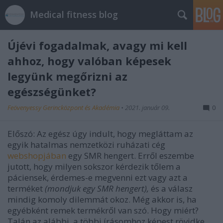
Medical fitness blog
Újévi fogadalmak, avagy mi kell
ahhoz, hogy valóban képesek
legyünk megőrizni az
egészségünket?
Feövenyessy Gerincközpont és Akadémia
•
2021. január 09.
0
Előszó: Az egész úgy indult, hogy megláttam az
egyik hatalmas nemzetközi ruházati cég
webshopjában
egy SMR hengert. Erről eszembe
jutott, hogy milyen sokszor kérdezik tőlem a
páciensek, érdemes-e megvenni ezt vagy azt a
terméket
(mondjuk egy SMR hengert),
és a válasz
mindig komoly dilemmát okoz. Még akkor is, ha
egyébként remek termékről van szó. Hogy miért?
Talán az alábbi, a többi írásomhoz képest rövidke