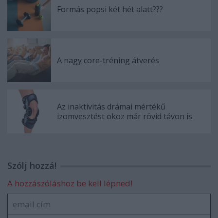
Formás popsi két hét alatt???
A nagy core-tréning átverés
Az inaktivitás drámai mértékű
izomvesztést okoz már rövid távon is
Szólj hozzá!
A hozzászóláshoz be kell lépned!