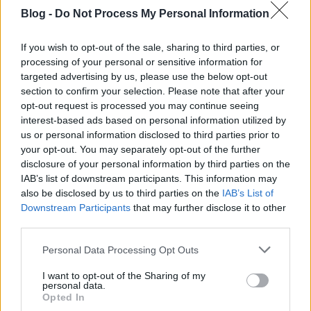
tanítom az SMR eszközök használatát szakmai
Blog -
Do Not Process My Personal Information
továbbképzések keretén belül, egészségügyi- és sport
szakembereknek)
, ám önmagában a hengerezéstől
semmivel nem leszünk egészségesebbek, mint tavaly
If you wish to opt-out of the sale, sharing to third parties, or
voltunk�. Az SMR henger nem csodaszer, csupán
processing of your personal or sensitive information for
egy
(egyébként remek)
eszköz, amely alkalmas arra,
targeted advertising by us, please use the below opt-out
section to confirm your selection. Please note that after your
hogy a különféle hétköznapi és sport túlterhelésektől
opt-out request is processed you may continue seeing
feszessé váló izom-kötőszövet egységet (myofasciát)
interest-based ads based on personal information utilized by
fellazítsa. Ha azonban nem kombináljuk
us or personal information disclosed to third parties prior to
mindennapos, harmonikus
(tehát nem egysíkú,
your opt-out. You may separately opt-out of the further
hanem számos különféle terhelést biztosító)
disclosure of your personal information by third parties on the
testmozgással, gyakorlatilag söréttel lövünk
IAB’s list of downstream participants. This information may
elefántra. Ne ess ebbe a hibába!
also be disclosed by us to third parties on the
IAB’s List of
Downstream Participants
that may further disclose it to other
S, hogy mi lenne a dolgod a különféle trendi
third parties.
termékek felhalmozása helyett/mellett? Nos,
egyetlen cikkben, bármilyen hosszú és részletes is
Please note that this website/app uses one or more Google
Personal Data Processing Opt Outs
legyen, lehetetlen összefoglalni mindazt, amit
services and may gather and store information including but
tudnod kell annak érdekében, hogy megőrizd vagy
not limited to your visit or usage behaviour. You may click to
I want to opt-out of the Sharing of my
personal data.
visszanyerd az egészséged. Ez az oka annak, hogy
grant or deny consent to Google and its third-party tags to
Opted In
erősen ódzkodom az internetet elárasztó 3
use your data for below specified purposes in below Google