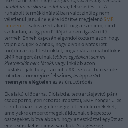
húzni a hirtelen megnőtt
(ám sajnos néhány hét alatt
általában jócskán le is lohadó)
lelkesedésből. A
ruhabolt termékkínálatában valószínűleg nem
véletlenül január elejére időzítve megjelenő
SMR
hengeren
csakis azért akadt meg a szemem, mert
szokatlan, a cég portfóliójába nem igazán illő
termék. Ennek kapcsán elgondolkoztam azon, hogy
vajon örüljek-e annak, hogy olyan divatos lett
törődni a saját testünkkel, hogy már a ruhaboltok is
SMR hengert árulnak (
ebben egyébként semmi
kivetnivalót nem látok)
, vagy inkább azon
búslakodjak, hogy - amint a XXI. században szinte
minden -
mennyire felszínes
, és épp ezért
mennyire elégtelen
ez az ún. „törődés”!
Ék alakú ülőpárna, ülőlabda, testtartásjavító pánt,
csodapárna, gerincbarát íróasztal, SMR henger…. és
sorolhatnám a végtelenségig a trendi termékeket,
amelyekre embertömegek áldoznak elképesztő
összegeket, bízva abban, hogy az eszközzel együtt az
egészségüket is megvásárolják. Az egészség