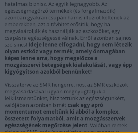
hatalmas biznisz. Az egyik legnagyobb. Az
egészségmegőrző termékek (és forgalmazóik)
azonban gyakran csupán hamis illúziót keltenek az
emberekben, azt a tévhitet erősítik, hogy ha
megvásárolják és használják az eszközöket, egy
csapásra egészségessé válnak. Erről azonban sajnos
szó sincs!
Ideje lenne elfogadni, hogy nem létezik
olyan eszköz vagy termék, amely önmagában
képes lenne arra, hogy megelőzze a
mozgásszervi betegségek kialakulását, vagy épp
kigyógyítson azokból bennünket!
Visszatérve az SMR hengerre, nos, az SMR eszközök
megvásárlásával ugyan megnyugtatjuk a
lelkiismeretünket, hisz tettünk az egészségünkért,
valójában azonban ismét
csak egy apró
momentumot emeltünk ki abból a komplex,
összetett folyamatból, amit a mozgásszervek
egészségének megőrzése jelent
. Valóban remek
dolog az SMR-ezés
(nem véletlen, hogy magam is