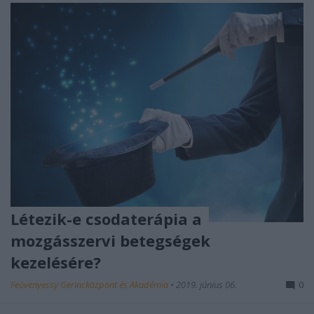
Létezik-e csodaterápia a
mozgásszervi betegségek
kezelésére?
Feövenyessy Gerincközpont és Akadémia
•
2019. június 06.
0