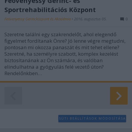
Feövenyessy Gerinc- és
Sportrehabilitációs Központ
Feövenyessy Gerincközpont és Akadémia
•
2016. augusztus 05.
0
Szeretne találni egy szakrendelőt, ahol elegendő
figyelmet fordítanak Önre? Jó lenne végre megtudni,
pontosan mi okozza panaszát és mit tehet ellene?
Szeretné, ha személyre szabott, komplex kezelést
biztosítanának az Ön számára, és valóban
elindulhatna a gyógyulás felé vezető úton?
Rendelőnkben…
SÜTI BEÁLLÍTÁSOK MÓDOSÍTÁSA