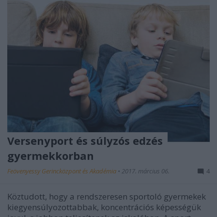
Versenyport és súlyzós edzés
gyermekkorban
Feövenyessy Gerincközpont és Akadémia
•
2017. március 06.
4
Köztudott, hogy a rendszeresen sportoló gyermekek
kiegyensúlyozottabbak, koncentrációs képességük