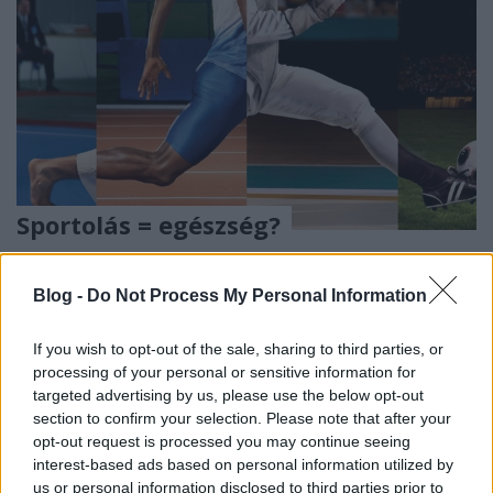
Sportolás = egészség?
Tévhit gyilkos percek
Feövenyessy Gerincközpont és Akadémia
•
2018. február 13.
26
Blog -
Do Not Process My Personal Information
Köztudott, hogy a testmozgás elengedhetetlen testi-
If you wish to opt-out of the sale, sharing to third parties, or
lelki egészségünk megőrzése szempontjából. Azt
processing of your personal or sensitive information for
azonban jóval kevesebben tudják, hogy gerincünk
targeted advertising by us, please use the below opt-out
számára bizony nagyon nem mindegy, melyik
section to confirm your selection. Please note that after your
sportágat választjuk. Az alábbiakban
opt-out request is processed you may continue seeing
interest-based ads based on personal information utilized by
megvizsgáltam néhány népszerű sport
us or personal information disclosed to third parties prior to
mozgásszervekre gyakorolt – áldásos…