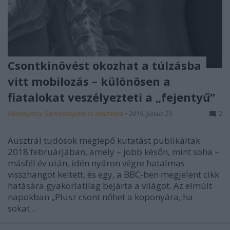
Csontkinövést okozhat a túlzásba
vitt mobilozás – különösen a
fiatalokat veszélyezteti a „fejentyű”
Feövenyessy Gerincközpont és Akadémia
•
2019. június 23.
2
Ausztrál tudósok meglepő kutatást publikáltak
2018 februárjában, amely – jobb későn, mint soha –
másfél év után, idén nyáron végre hatalmas
visszhangot keltett, és egy, a BBC-ben megjelent cikk
hatására gyakorlatilag bejárta a világot. Az elmúlt
napokban „Plusz csont nőhet a koponyára, ha
sokat…