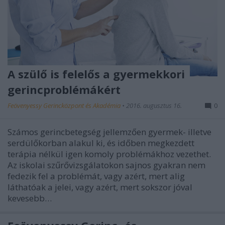
A szülő is felelős a gyermekkori
gerincproblémákért
Feövenyessy Gerincközpont és Akadémia
•
2016. augusztus 16.
0
Számos gerincbetegség jellemzően gyermek- illetve
serdülőkorban alakul ki, és időben megkezdett
terápia nélkül igen komoly problémákhoz vezethet.
Az iskolai szűrővizsgálatokon sajnos gyakran nem
fedezik fel a problémát, vagy azért, mert alig
láthatóak a jelei, vagy azért, mert sokszor jóval
kevesebb…