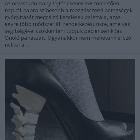
Az orvostudomány fejlődésének köszönhetően
napról-napra színesebb a mozgásszervi betegségek
gyógyítását megcélzó kezelések palettája, azaz
egyre több módszer áll rendelkezésünkre, amelyek
segítségével csökkenteni tudjuk pácienseink (az
Önök) panaszait. Ugyanakkor nem mehetünk el szó
nélkül a…