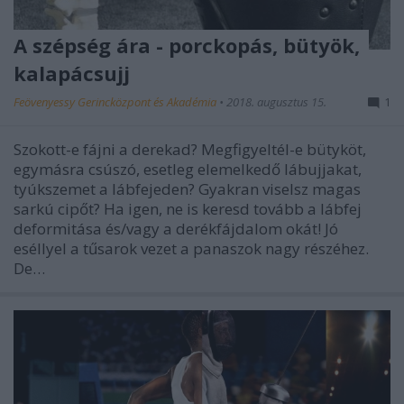
A szépség ára - porckopás, bütyök,
kalapácsujj
Feövenyessy Gerincközpont és Akadémia
•
2018. augusztus 15.
1
Szokott-e fájni a derekad? Megfigyeltél-e bütyköt,
egymásra csúszó, esetleg elemelkedő lábujjakat,
tyúkszemet a lábfejeden? Gyakran viselsz magas
sarkú cipőt? Ha igen, ne is keresd tovább a lábfej
deformitása és/vagy a derékfájdalom okát! Jó
eséllyel a tűsarok vezet a panaszok nagy részéhez.
De…