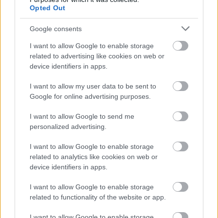
Opted Out
Az Egészségügyi Világszervezet (WHO) testi-lelki
egészségünk megőrzése érdekében legalább 30 perc
Google consents
közepes intenzitású testmozgást javasol hetente 5,
vagy 20 perc intenzív testmozgás heti 3 alkalommal.
I want to allow Google to enable storage
Ugyanakkor melyikünk ne tapasztalná saját bőrén
related to advertising like cookies on web or
(is), hogy a XXI. század brutál tempója mellett…
device identifiers in apps.
I want to allow my user data to be sent to
Google for online advertising purposes.
I want to allow Google to send me
personalized advertising.
I want to allow Google to enable storage
related to analytics like cookies on web or
device identifiers in apps.
I want to allow Google to enable storage
related to functionality of the website or app.
I want to allow Google to enable storage