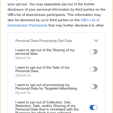
your opt-out. You may separately opt-out of the further
disclosure of your personal information by third parties on the
IAB’s list of downstream participants. This information may
also be disclosed by us to third parties on the
IAB’s List of
Downstream Participants
that may further disclose it to other
third parties.
Please note that this website/app uses one or more Google
Personal Data Processing Opt Outs
services and may gather and store information including but
not limited to your visit or usage behaviour. You may click to
I want to opt-out of the Sharing of my
personal data.
grant or deny consent to Google and its third-party tags to
Opted In
use your data for below specified purposes in below Google
consent section.
I want to opt-out of the Sale of my
Personal Data.
Opted In
I want to opt-out of processing my
A hosszú élet (nem is olyan) titkos
Personal Data for Targeted Advertising.
Opted In
receptje
I want to opt-out of Collection, Use,
Feövenyessy Gerincközpont és Akadémia
•
2017. december 06.
19
Retention, Sale, and/or Sharing of my
Personal Data that Is Unrelated with the
Purposes for which it was collected.