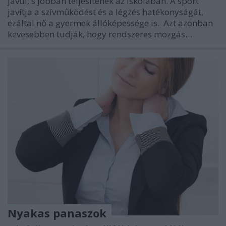
javul, s jobban teljesítenek az iskolában. A sport
javítja a szívműködést és a légzés hatékonyságát,
ezáltal nő a gyermek állóképessége is. Azt azonban
kevesebben tudják, hogy rendszeres mozgás…
Nyakas panaszok