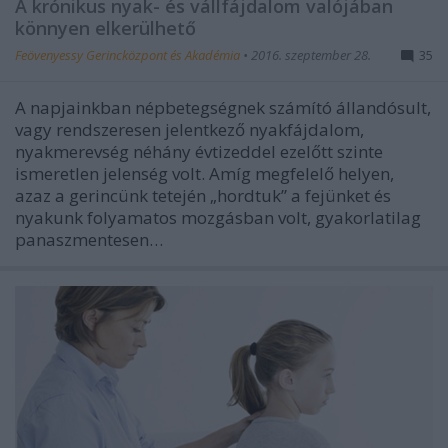
A krónikus nyak- és vállfájdalom valójában
könnyen elkerülhető
Feövenyessy Gerincközpont és Akadémia
•
2016. szeptember 28.
35
A napjainkban népbetegségnek számító állandósult,
vagy rendszeresen jelentkező nyakfájdalom,
nyakmerevség néhány évtizeddel ezelőtt szinte
ismeretlen jelenség volt. Amíg megfelelő helyen,
azaz a gerincünk tetején „hordtuk” a fejünket és
nyakunk folyamatos mozgásban volt, gyakorlatilag
panaszmentesen…