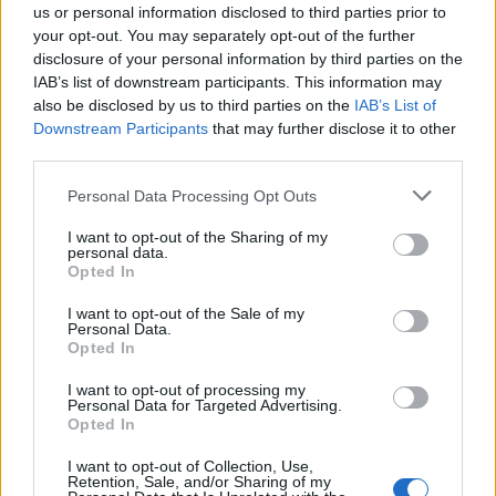
us or personal information disclosed to third parties prior to
your opt-out. You may separately opt-out of the further
disclosure of your personal information by third parties on the
IAB’s list of downstream participants. This information may
also be disclosed by us to third parties on the
IAB’s List of
Downstream Participants
that may further disclose it to other
third parties.
Please note that this website/app uses one or more Google
És a rehabilitáció hol marad???
Personal Data Processing Opt Outs
services and may gather and store information including but
Feövenyessy Gerincközpont és Akadémia
•
2019. október 02.
0
not limited to your visit or usage behaviour. You may click to
I want to opt-out of the Sharing of my
personal data.
grant or deny consent to Google and its third-party tags to
Opted In
use your data for below specified purposes in below Google
Gyakran mesélik ismerősök – sportolók és
consent section.
„átlagemberek” egyaránt – hogy kificamodott a
I want to opt-out of the Sale of my
Personal Data.
bokájuk/eltört a karjuk/részlegesen szakadt az
Opted In
Achilles-ín stb., begipszelték,
fájdalomcsillapító/gyulladáscsökkentő gyógyszert
I want to opt-out of processing my
Personal Data for Targeted Advertising.
kaptak és most pihentetniük kell a sérült testrészt.
Opted In
Ha rákérdezek, hogy valóban…
I want to opt-out of Collection, Use,
Retention, Sale, and/or Sharing of my