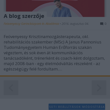
A blog szerzője
Feövenyessy Gerincközpont és Akadémia
•
2016. augusztus 04.
0
Feövenyessy Krisztinamozgásterapeuta, okl.
rehabilitációs szakember (MSc) A Janus Pannonius
Tudományegyetem Humán Erőforrás szakán
végeztem, és sok éven át kommunikációs
tanácsadóként, trénerként és coach-ként dolgoztam,
majd 2008-ban - egy életmódváltás részeként - az
egészségügy felé fordultam.…
SÜTI BEÁLLÍTÁSOK MÓDOSÍTÁSA