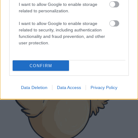
Az orvostudomány fejlődésének köszönhetően
I want to allow Google to enable storage
napról-napra színesebb a mozgásszervi betegségek
related to personalization.
gyógyítását megcélzó kezelések palettája, azaz
egyre több módszer áll rendelkezésünkre, amelyek
I want to allow Google to enable storage
segítségével csökkenteni tudjuk pácienseink (az
related to security, including authentication
Önök) panaszait. Ugyanakkor nem mehetünk el szó
functionality and fraud prevention, and other
nélkül a…
user protection.
CONFIRM
Data Deletion
Data Access
Privacy Policy