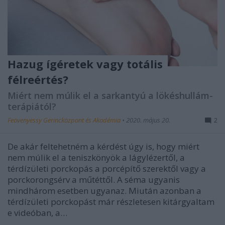
Hazug ígéretek vagy totális
félreértés?
Miért nem múlik el a sarkantyú a lökéshullám-
terápiától?
Feövenyessy Gerincközpont és Akadémia
•
2020. május 20.
2
De akár feltehetném a kérdést úgy is, hogy miért
nem múlik el a teniszkönyök a lágylézertől, a
térdízületi porckopás a porcépítő szerektől vagy a
porckorongsérv a műtéttől. A séma ugyanis
mindhárom esetben ugyanaz. Miután azonban a
térdízületi porckopást már részletesen kitárgyaltam
e videóban, a…