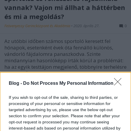
vannak? Vajon mi állhat a háttérben
és mi a megoldás?
Feövenyessy Gerincközpont és Akadémia
•
2020. április 27.
0
Az utóbbi időben számos sportoló keresett fel
hónapok, esetenként évek óta fennálló különös,
vándorló fájdalomra panaszkodva. Szinte
mindannyian hasonlóképp írták körül a problémát:
ha az egyik testtájon megjelenő, többnyire terhelésre
jelentkező, a lágyrészeket (azaz az izmokat és a
kötőszöveti…
Blog -
Do Not Process My Personal Information
If you wish to opt-out of the sale, sharing to third parties, or
processing of your personal or sensitive information for
targeted advertising by us, please use the below opt-out
section to confirm your selection. Please note that after your
opt-out request is processed you may continue seeing
interest-based ads based on personal information utilized by