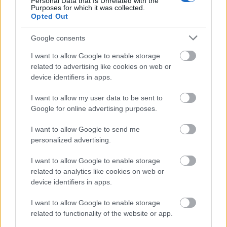
Personal Data that Is Unrelated with the
Purposes for which it was collected.
Opted Out
Google consents
I want to allow Google to enable storage
related to advertising like cookies on web or
device identifiers in apps.
I want to allow my user data to be sent to
Google for online advertising purposes.
I want to allow Google to send me
personalized advertising.
Létezik-e csodaterápia a
I want to allow Google to enable storage
mozgásszervi betegségek
related to analytics like cookies on web or
kezelésére?
device identifiers in apps.
Feövenyessy Gerincközpont és Akadémia
•
2019. június 06.
0
I want to allow Google to enable storage
related to functionality of the website or app.