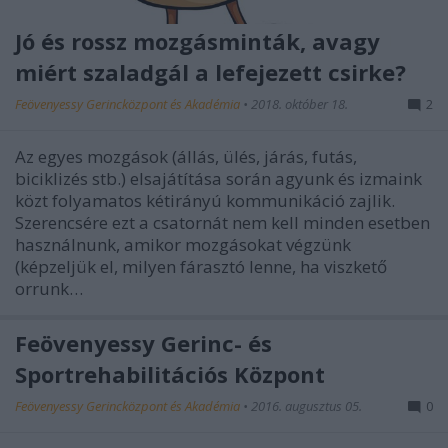
Jó és rossz mozgásminták, avagy
miért szaladgál a lefejezett csirke?
Feövenyessy Gerincközpont és Akadémia
•
2018. október 18.
2
Az egyes mozgások (állás, ülés, járás, futás,
biciklizés stb.) elsajátítása során agyunk és izmaink
közt folyamatos kétirányú kommunikáció zajlik.
Szerencsére ezt a csatornát nem kell minden esetben
használnunk, amikor mozgásokat végzünk
(képzeljük el, milyen fárasztó lenne, ha viszkető
orrunk…
Feövenyessy Gerinc- és
Sportrehabilitációs Központ
Feövenyessy Gerincközpont és Akadémia
•
2016. augusztus 05.
0